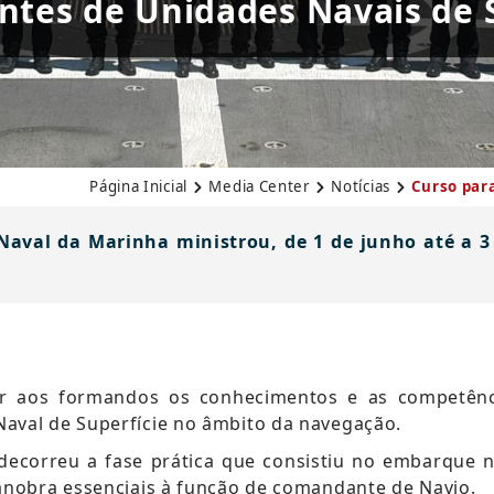
tes de Unidades Navais de S
Página Inicial
Media Center
Notícias
Curso par
 Naval da Marinha ministrou, de 1 de junho até a 
r aos formandos os conhecimentos e as competênc
val de Superfície no âmbito da navegação.
decorreu a fase prática que consistiu no embarque 
anobra essenciais à função de comandante de Navio.