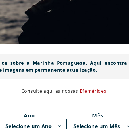
ca sobre a Marinha Portuguesa. Aqui encontra d
 e imagens em permanente atualização.
​Consulte aqui ​as nossas
Efemé​rides​​
​
Ano:
Mês: